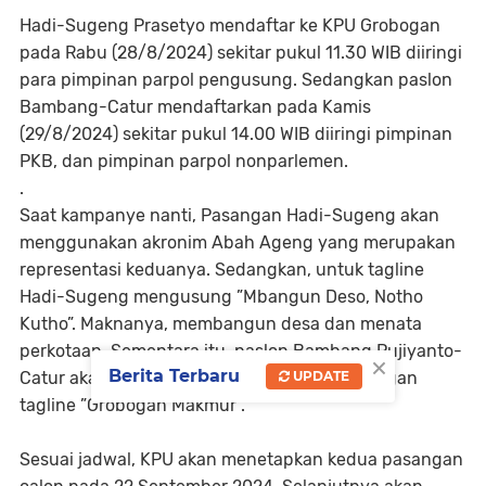
Hadi-Sugeng Prasetyo mendaftar ke KPU Grobogan
pada Rabu (28/8/2024) sekitar pukul 11.30 WIB diiringi
para pimpinan parpol pengusung. Sedangkan paslon
Bambang-Catur mendaftarkan pada Kamis
(29/8/2024) sekitar pukul 14.00 WIB diiringi pimpinan
PKB, dan pimpinan parpol nonparlemen.
.
Saat kampanye nanti, Pasangan Hadi-Sugeng akan
menggunakan akronim Abah Ageng yang merupakan
representasi keduanya. Sedangkan, untuk tagline
Hadi-Sugeng mengusung ”Mbangun Deso, Notho
Kutho”. Maknanya, membangun desa dan menata
perkotaan. Sementara itu, paslon Bambang Pujiyanto-
×
Berita Terbaru
UPDATE
Catur akan menggunakan akronim Batur dengan
tagline ”Grobogan Makmur”.
Sesuai jadwal, KPU akan menetapkan kedua pasangan