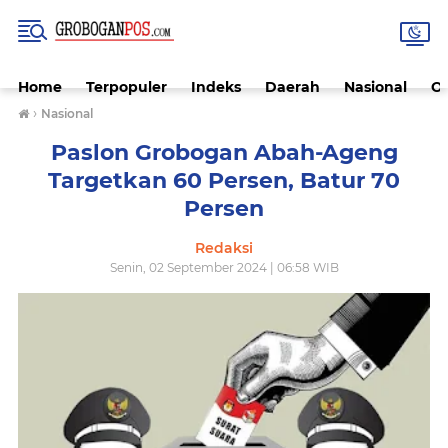
Home
Terpopuler
Indeks
Daerah
Nasional
O
›
Nasional
Paslon Grobogan Abah-Ageng
Targetkan 60 Persen, Batur 70
Persen
Redaksi
Senin, 02 September 2024 | 06:58 WIB